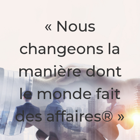
« Nous
changeons la
manière dont
le monde fait
des affaires® »