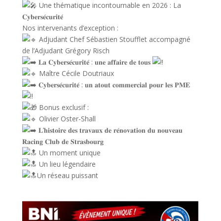
Une thématique incontournable en 2026 : La
𝐂𝐲𝐛𝐞𝐫𝐬𝐞́𝐜𝐮𝐫𝐢𝐭𝐞́
Nos intervenants d’exception :
Adjudant Chef Sébastien Stoufflet accompagné
de l’Adjudant Grégory Risch
𝐋𝐚 𝐂𝐲𝐛𝐞𝐫𝐬𝐞́𝐜𝐮𝐫𝐢𝐭𝐞́ : 𝐮𝐧𝐞 𝐚𝐟𝐟𝐚𝐢𝐫𝐞 𝐝𝐞 𝐭𝐨𝐮𝐬
Maître Cécile Doutriaux
𝐂𝐲𝐛𝐞𝐫𝐬𝐞́𝐜𝐮𝐫𝐢𝐭𝐞́ : 𝐮𝐧 𝐚𝐭𝐨𝐮𝐭 𝐜𝐨𝐦𝐦𝐞𝐫𝐜𝐢𝐚𝐥 𝐩𝐨𝐮𝐫 𝐥𝐞𝐬 𝐏𝐌𝐄
Bonus exclusif :
Olivier Oster-Shall
𝐋’𝐡𝐢𝐬𝐭𝐨𝐢𝐫𝐞 𝐝𝐞𝐬 𝐭𝐫𝐚𝐯𝐚𝐮𝐱 𝐝𝐞 𝐫𝐞́𝐧𝐨𝐯𝐚𝐭𝐢𝐨𝐧 𝐝𝐮 𝐧𝐨𝐮𝐯𝐞𝐚𝐮
𝐑𝐚𝐜𝐢𝐧𝐠 𝐂𝐥𝐮𝐛 𝐝𝐞 𝐒𝐭𝐫𝐚𝐬𝐛𝐨𝐮𝐫𝐠
Un moment unique
Un lieu légendaire
Un réseau puissant